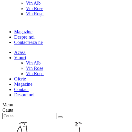
Vin Alb
Vin Rose
Vin Roșu
Magazine
Despre noi
Contacteaza-ne
Acasa
Vinuri
Vin Alb
Vin Rose
Vin Roșu
Oferte
Magazine
Contact
Despre noi
Menu
Cauta